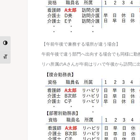
【午前午後で兼務する場所が違う場合】
Toggle High Contrast
午前午後で違う部門へ出向する場合でも同様に勤
Toggle Font size
リハ所属のAさんが午前はリハで午後から訪問に