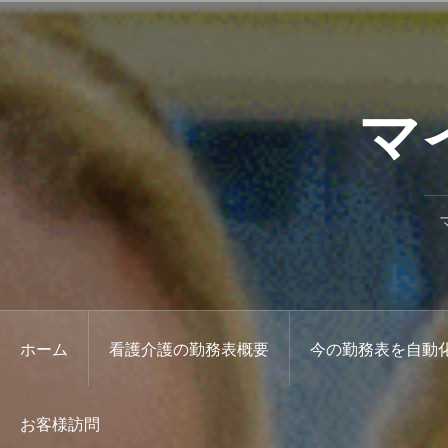
コ
ン
テ
ン
マ
ツ
へ
ス
キ
ッ
プ
ホーム
看護介護の勤務表概要
今の勤務表を自動
お客様訪問