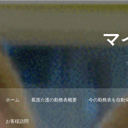
コ
ン
テ
ン
マ
ツ
へ
ス
キ
ッ
プ
ホーム
看護介護の勤務表概要
今の勤務表を自動
お客様訪問