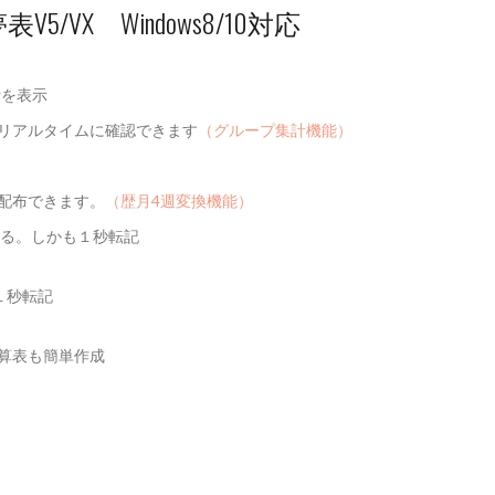
VX Windows8/10対応
計を表示
をリアルタイムに確認できます
（グループ集計機能）
配布できます。
（歴月4週変換機能）
きる。しかも１秒転記
１秒転記
算表も簡単作成
】