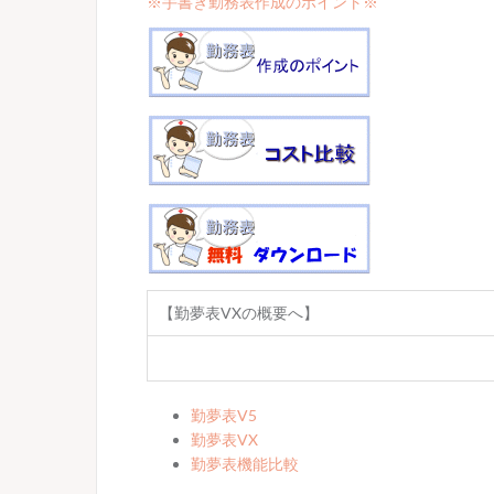
※手書き勤務表作成のポイント※
【勤夢表VXの概要へ】
勤夢表V5
勤夢表VX
勤夢表機能比較