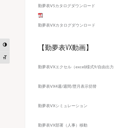
勤夢表V5カタログダウンロード
勤夢表VXカタログダウンロード
【勤夢表VX動画】
Toggle High Contrast
Toggle Font size
勤夢表VXエクセル（excel)様式9/自由出力
勤夢表VX4週/週間/歴月表示切替
勤夢表VXシミュレーション
勤夢表VX部署（人事）移動