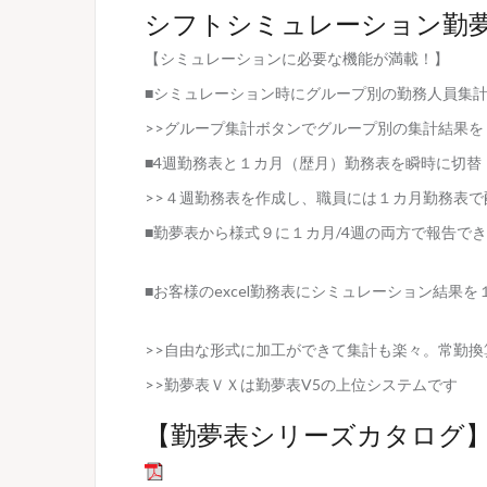
シフトシミュレーション勤夢表V5/
【シミュレーションに必要な機能が満載！】
■シミュレーション時にグループ別の勤務人員集
>>グループ集計ボタンでグループ別の集計結果
■4週勤務表と１カ月（歴月）勤務表を瞬時に切替
>>４週勤務表を作成し、職員には１カ月勤務表で
■勤夢表から様式９に１カ月/4週の両方で報告で
■お客様のexcel勤務表にシミュレーション結果を
>>自由な形式に加工ができて集計も楽々。常勤換
>>勤夢表ＶＸは勤夢表V5の上位システムです
【勤夢表シリーズカタログ